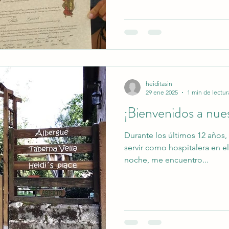
heiditasin
29 ene 2025
1 min de lectur
¡Bienvenidos a nue
Durante los últimos 12 años, 
servir como hospitalera en 
noche, me encuentro...