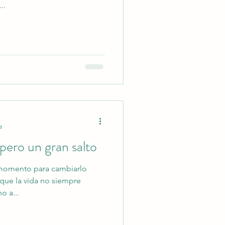
..
a
ero un gran salto
momento para cambiarlo
que la vida no siempre
o a...