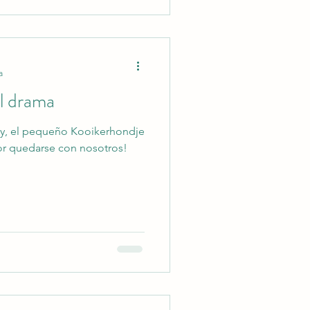
a
el drama
oy, el pequeño Kooikerhondje
or quedarse con nosotros!