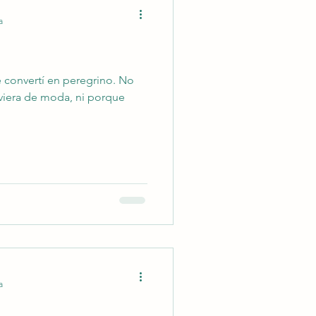
a
 convertí en peregrino. No
uviera de moda, ni porque
a