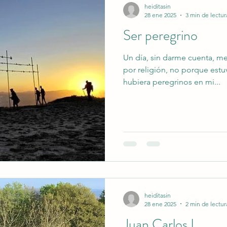
heiditasin
28 ene 2025
3 min de lectur
Ser peregrino
Un día, sin darme cuenta, me
por religión, no porque est
hubiera peregrinos en mi...
heiditasin
28 ene 2025
2 min de lectur
Juan Carlos I