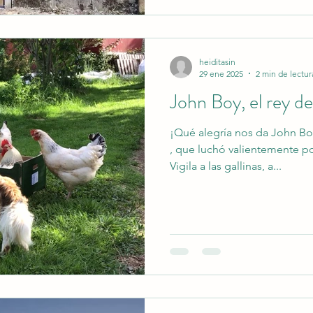
heiditasin
29 ene 2025
2 min de lectur
John Boy, el rey d
¡Qué alegría nos da John B
, que luchó valientemente p
Vigila a las gallinas, a...