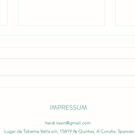
Auf dem Weg zur Magie –
Camin
Unsere Pilgerreise als Familie
Cami
Haus
IMPRESSUM
heidi.tasin@gmail.com
Lugar de Taberna Vella s/n, 15819 As Quintas, A Coruña, Spanien