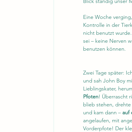
Blick ständig unser Mi
Eine Woche verging, 
Kontrolle in der Tier
nicht benutzt wurde.
sei – keine Nerven w
benutzen können. 
Zwei Tage später: Ic
und sah John Boy mi
Lieblingskater, herum
Pfoten
! Überrascht r
blieb stehen, drehte
und kam dann – 
auf 
angelaufen, mit ang
Vorderpfote! Der kle