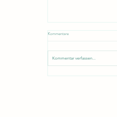
Kommentare
Kommentar verfassen...
Der Ruf des Weges – Eine
Pilgerreise zu mir selbst