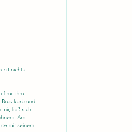
arzt nichts 
lf mit ihm 
r Brustkorb und 
mir, ließ sich 
ühnern. Am 
te mit seinem 