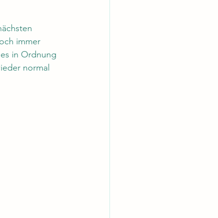
nächsten 
 noch immer 
lles in Ordnung 
wieder normal 