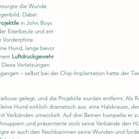
versorgte die Wunde 
genbild. Dabei 
rojektile
 in John Boys 
der Eiterbeule und ein 
n Vorderpfote. 
ine Hund, lange bevor 
inem 
Luftdruckgewehr
Diese Verletzungen 
gangen – selbst bei der Chip-Implantation hatte der Tier
rkose gelegt, und die Projektile wurden entfernt. Als Ro
leine Hund wirklich dramatisch aus: eine Halskrause, de
mit Verbänden umwickelt. Auf drei Beinen humpelte er zu 
hnuppern und präsentierte stolz seine Verbände den H
gte er auch den Nachbarinnen seine Wunden und forder